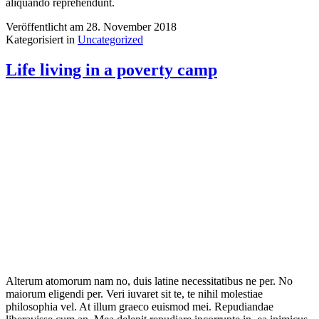
You can live without money
Providing water in dry areas
Life living in a poverty camp
Neueste Kommentare
Archive
Dezember 2020
November 2018
Kategorien
Allgemein
Uncategorized
Meta
Anmelden
Feed der Einträge
Kommentare-Feed
WordPress.org