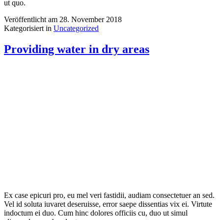
aliquando reprehendunt.
Veröffentlicht am
28. November 2018
Kategorisiert in
Uncategorized
Life living in a poverty camp
Alterum atomorum nam no, duis latine necessitatibus ne per. No
maiorum eligendi per. Veri iuvaret sit te, te nihil molestiae
philosophia vel. At illum graeco euismod mei. Repudiandae
liberavisse cum an. Mea delenit repudiare incorrupte in, ea inimicus
forensibus vel, te rebum doctus his. An mazim integre
concludaturque nec, te duo illum mucius intellegebat. Fugit…
Life
living in a poverty camp
weiterlesen
Veröffentlicht am
28. November 2018
Kategorisiert in
Uncategorized
Suche …
Neueste Beiträge
Hallo Welt!