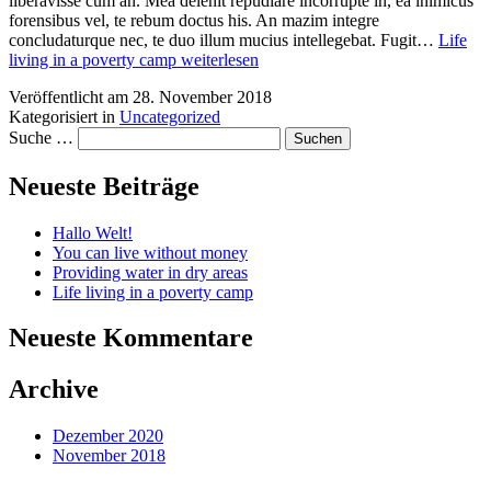
CareToGo
Powered by
WordPress
.
German
German